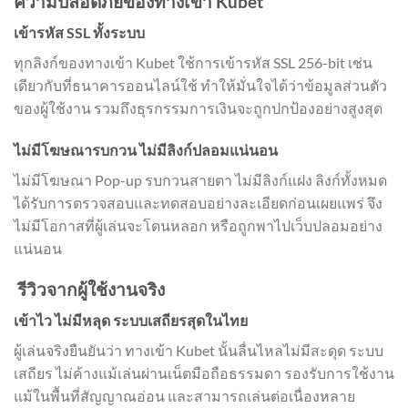
ความปลอดภัยของทางเข้า Kubet
เข้ารหัส SSL ทั้งระบบ
ทุกลิงก์ของทางเข้า Kubet ใช้การเข้ารหัส SSL 256-bit เช่น
เดียวกับที่ธนาคารออนไลน์ใช้ ทำให้มั่นใจได้ว่าข้อมูลส่วนตัว
ของผู้ใช้งาน รวมถึงธุรกรรมการเงินจะถูกปกป้องอย่างสูงสุด
ไม่มีโฆษณารบกวน ไม่มีลิงก์ปลอมแน่นอน
ไม่มีโฆษณา Pop-up รบกวนสายตา ไม่มีลิงก์แฝง ลิงก์ทั้งหมด
ได้รับการตรวจสอบและทดสอบอย่างละเอียดก่อนเผยแพร่ จึง
ไม่มีโอกาสที่ผู้เล่นจะโดนหลอก หรือถูกพาไปเว็บปลอมอย่าง
แน่นอน
รีวิวจากผู้ใช้งานจริง
เข้าไว ไม่มีหลุด ระบบเสถียรสุดในไทย
ผู้เล่นจริงยืนยันว่า ทางเข้า Kubet นั้นลื่นไหลไม่มีสะดุด ระบบ
เสถียร ไม่ค้างแม้เล่นผ่านเน็ตมือถือธรรมดา รองรับการใช้งาน
แม้ในพื้นที่สัญญาณอ่อน และสามารถเล่นต่อเนื่องหลาย